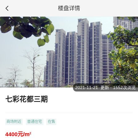
楼盘详情
2021-11-21 更新 · 1552次浏览
七彩花都三期
商场附近
普通住宅
在售
4400元/m
2