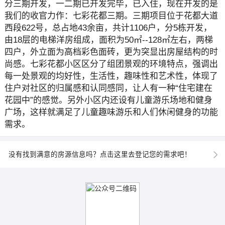
分三期开发，一二期已开发完毕，已入住，现在开发的是
我们的收官力作：七彩花都三期。三期项目位于花都大道
西段622号，总占地43余亩，共计1106户，分5栋开发，
由18层的电梯洋房组成，面积为50㎡--128㎡左右，两梯
四户，外立面为高档彩色面砖，更为突显出房屋结构的时
尚感。七彩花都小区区分了组团景观的环境特点，强调出
每一处景观的均好性，生活性，趣味性和艺术性，体现了
住户对社区的归属感和认同感同，让人有一种“住宅建在
花园中”的感觉。另外小区内还设有儿童游乐场地和健身
广场，这样就满足了儿童趣味游乐和人们休闲健身的功能
需求。
没有找到满意的房源信息吗？点击这里去登记您的需求吧！