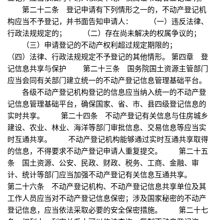
第二十二条 登记申请有下列情形之一的，不动产登记机
构应当不予登记，并书面告知申请人： （一）违反法律、
行政法规规定的； （二）存在尚未解决的权属争议的；
（三）申请登记的不动产权利超过规定期限的；
（四）法律、行政法规规定不予登记的其他情形。 第四章 登
记信息共享与保护 第二十三条 国务院国土资源主管部门
应当会同有关部门建立统一的不动产登记信息管理基础平台。
各级不动产登记机构登记的信息应当纳入统一的不动产登
记信息管理基础平台，确保国家、省、市、县四级登记信息的
实时共享。 第二十四条 不动产登记有关信息与住房城乡
建设、农业、林业、海洋等部门审批信息、交易信息等应当实
时互通共享。 不动产登记机构能够通过实时互通共享取得
的信息，不得要求不动产登记申请人重复提交。 第二十五
条 国土资源、公安、民政、财政、税务、工商、金融、审
计、统计等部门应当加强不动产登记有关信息互通共享。
第二十六条 不动产登记机构、不动产登记信息共享单位及其
工作人员应当对不动产登记信息保密；涉及国家秘密的不动产
登记信息，应当依法采取必要的安全保密措施。 第二十七