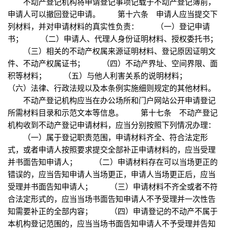
不动产登记机构将申请登记事项记载于不动产登记簿前，
申请人可以撤回登记申请。 第十六条 申请人应当提交下
列材料，并对申请材料的真实性负责： （一）登记申请
书； （二）申请人、代理人身份证明材料、授权委托书；
（三）相关的不动产权属来源证明材料、登记原因证明文
件、不动产权属证书； （四）不动产界址、空间界限、面
积等材料； （五）与他人利害关系的说明材料；
（六）法律、行政法规以及本条例实施细则规定的其他材料。
不动产登记机构应当在办公场所和门户网站公开申请登记
所需材料目录和示范文本等信息。 第十七条 不动产登记
机构收到不动产登记申请材料，应当分别按照下列情况办理：
（一）属于登记职责范围，申请材料齐全、符合法定形
式，或者申请人按照要求提交全部补正申请材料的，应当受理
并书面告知申请人； （二）申请材料存在可以当场更正的
错误的，应当告知申请人当场更正，申请人当场更正后，应当
受理并书面告知申请人； （三）申请材料不齐全或者不符
合法定形式的，应当当场书面告知申请人不予受理并一次性告
知需要补正的全部内容； （四）申请登记的不动产不属于
本机构登记范围的，应当当场书面告知申请人不予受理并告知