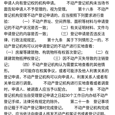
申请人向有登记权的机构申请。 不动产登记机构未当场书
面告知申请人不予受理的，视为受理。 第十八条 不动产
登记机构受理不动产登记申请的，应当按照下列要求进行查
验： （一）不动产界址、空间界限、面积等材料与申请登
记的不动产状况是否一致； （二）有关证明材料、文件与
申请登记的内容是否一致； （三）登记申请是否违反法
律、行政法规规定。 第十九条 属于下列情形之一的，不
动产登记机构可以对申请登记的不动产进行实地查看：
（一）房屋等建筑物、构筑物所有权首次登记； （二）在
建建筑物抵押权登记； （三）因不动产灭失导致的注销登
记； （四）不动产登记机构认为需要实地查看的其他情
形。 对可能存在权属争议，或者可能涉及他人利害关系的
登记申请，不动产登记机构可以向申请人、利害关系人或者有
关单位进行调查。 不动产登记机构进行实地查看或者调查
时，申请人、被调查人应当予以配合。 第二十条 不动产
登记机构应当自受理登记申请之日起30个工作日内办结不动产
登记手续，法律另有规定的除外。 第二十一条 登记事项
自记载于不动产登记簿时完成登记。 不动产登记机构完成
登记，应当依法向申请人核发不动产权属证书或者登记证明。