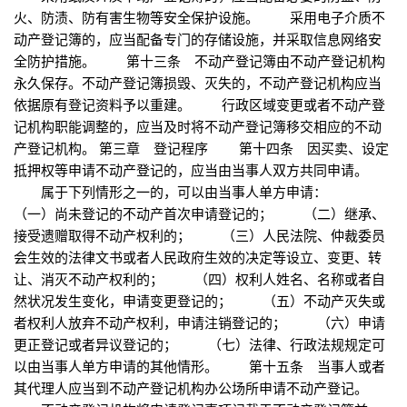
火、防渍、防有害生物等安全保护设施。 采用电子介质不
动产登记簿的，应当配备专门的存储设施，并采取信息网络安
全防护措施。 第十三条 不动产登记簿由不动产登记机构
永久保存。不动产登记簿损毁、灭失的，不动产登记机构应当
依据原有登记资料予以重建。 行政区域变更或者不动产登
记机构职能调整的，应当及时将不动产登记簿移交相应的不动
产登记机构。 第三章 登记程序 第十四条 因买卖、设定
抵押权等申请不动产登记的，应当由当事人双方共同申请。
属于下列情形之一的，可以由当事人单方申请：
（一）尚未登记的不动产首次申请登记的； （二）继承、
接受遗赠取得不动产权利的； （三）人民法院、仲裁委员
会生效的法律文书或者人民政府生效的决定等设立、变更、转
让、消灭不动产权利的； （四）权利人姓名、名称或者自
然状况发生变化，申请变更登记的； （五）不动产灭失或
者权利人放弃不动产权利，申请注销登记的； （六）申请
更正登记或者异议登记的； （七）法律、行政法规规定可
以由当事人单方申请的其他情形。 第十五条 当事人或者
其代理人应当到不动产登记机构办公场所申请不动产登记。