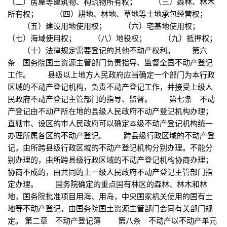
（二）房屋等建筑物、构筑物所有权； （三）森林、林木
所有权； （四）耕地、林地、草地等土地承包经营权；
（五）建设用地使用权； （六）宅基地使用权；
（七）海域使用权； （八）地役权； （九）抵押权；
（十）法律规定需要登记的其他不动产权利。 第六
条 国务院国土资源主管部门负责指导、监督全国不动产登记
工作。 县级以上地方人民政府应当确定一个部门为本行政
区域的不动产登记机构，负责不动产登记工作，并接受上级人
民政府不动产登记主管部门的指导、监督。 第七条 不动
产登记由不动产所在地的县级人民政府不动产登记机构办理；
直辖市、设区的市人民政府可以确定本级不动产登记机构统一
办理所属各区的不动产登记。 跨县级行政区域的不动产登
记，由所跨县级行政区域的不动产登记机构分别办理。不能分
别办理的，由所跨县级行政区域的不动产登记机构协商办理；
协商不成的，由共同的上一级人民政府不动产登记主管部门指
定办理。 国务院确定的重点国有林区的森林、林木和林
地，国务院批准项目用海、用岛，中央国家机关使用的国有土
地等不动产登记，由国务院国土资源主管部门会同有关部门规
定。 第二章 不动产登记簿 第八条 不动产以不动产单元