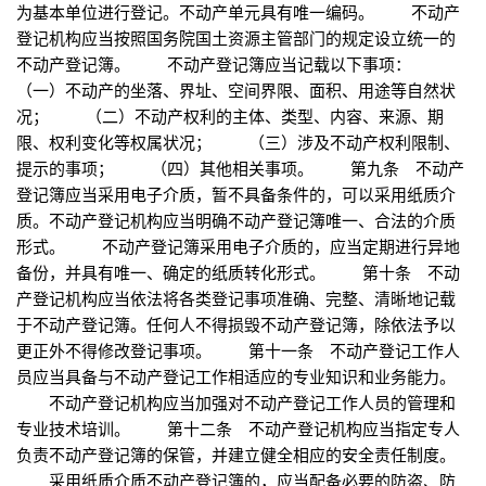
为基本单位进行登记。不动产单元具有唯一编码。 不动产
登记机构应当按照国务院国土资源主管部门的规定设立统一的
不动产登记簿。 不动产登记簿应当记载以下事项：
（一）不动产的坐落、界址、空间界限、面积、用途等自然状
况； （二）不动产权利的主体、类型、内容、来源、期
限、权利变化等权属状况； （三）涉及不动产权利限制、
提示的事项； （四）其他相关事项。 第九条 不动产
登记簿应当采用电子介质，暂不具备条件的，可以采用纸质介
质。不动产登记机构应当明确不动产登记簿唯一、合法的介质
形式。 不动产登记簿采用电子介质的，应当定期进行异地
备份，并具有唯一、确定的纸质转化形式。 第十条 不动
产登记机构应当依法将各类登记事项准确、完整、清晰地记载
于不动产登记簿。任何人不得损毁不动产登记簿，除依法予以
更正外不得修改登记事项。 第十一条 不动产登记工作人
员应当具备与不动产登记工作相适应的专业知识和业务能力。
不动产登记机构应当加强对不动产登记工作人员的管理和
专业技术培训。 第十二条 不动产登记机构应当指定专人
负责不动产登记簿的保管，并建立健全相应的安全责任制度。
采用纸质介质不动产登记簿的，应当配备必要的防盗、防